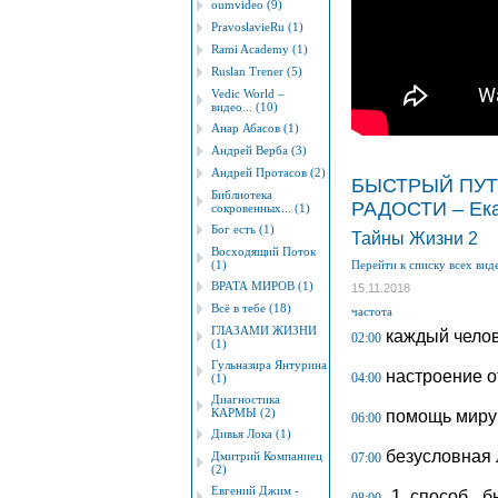
oumvideo (9)
PravoslavieRu (1)
Rami Academy (1)
Ruslan Trener (5)
Vedic World –
видео... (10)
Анар Абасов (1)
Андрей Верба (3)
Андрей Протасов (2)
БЫСТРЫЙ ПУТЬ
Библиотека
РАДОСТИ – Ек
сокровенных... (1)
Бог есть (1)
Тайны Жизни 2
Восходящий Поток
(1)
Перейти к списку всех вид
ВРАТА МИРОВ (1)
15.11.2018
Всё в тебе (18)
частота
ГЛАЗАМИ ЖИЗНИ
каждый челове
02:00
(1)
Гульназира Янтурина
настроение от
04:00
(1)
Диагностика
КАРМЫ (2)
помощь миру 
06:00
Дивья Лока (1)
безусловная 
Дмитрий Компаниец
07:00
(2)
Евгений Джим -
1 способ, б