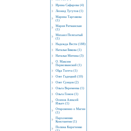
Ирина Сафарова (4)
Леонид Тугутов (1)
Марина Таргакова
(1)
Мария Ратманская
(1)
Михаил Пелехатый
(1)
Надежда Вести (188)
Наталья Бякова (1)
Наталья Митина (3)
О. Максим
Первозванский (1)
Оlgа Tureva (1)
Олег Гадецкий (10)
Олег Сунцов (2)
Ольга Веремеева (1)
Ольга Гомон (1)
Осипов Алексей
Ильич (1)
Откровенно о Магии
(1)
Пархоменко
Константин (1)
Полина Кириченко
(1)