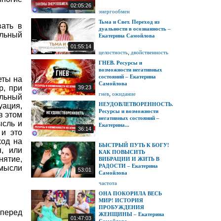
02:05:26
энергообмен
Тьма и Свет. Переход из
вать в
дуальности в осознанность –
альный
Екатерина Самойлова
01:55:14
,
целостность
двойственность
ГНЕВ. Ресурсы и
возможности негативных
состояний – Екатерина
еты на
Самойлова
р, при
39:23
,
гнев
ожидание
ильный
НЕУДОВЛЕТВОРЕННОСТЬ.
уация,
Ресурсы и возможности
в этом
негативных состояний –
ысль и
Екатерина...
36:14
 и это
ход на
БЫСТРЫЙ ПУТЬ К БОГУ!
я, или
КАК ПОВЫСИТЬ
нятие,
ВИБРАЦИИ И ЖИТЬ В
РАДОСТИ – Екатерина
 мысли
53:01
Самойлова
частота
ОНА ПОКОРИЛА ВЕСЬ
МИР! ИСТОРИЯ
ПРОБУЖДЕНИЯ
 перед
ЖЕНЩИНЫ – Екатерина
01:47:03