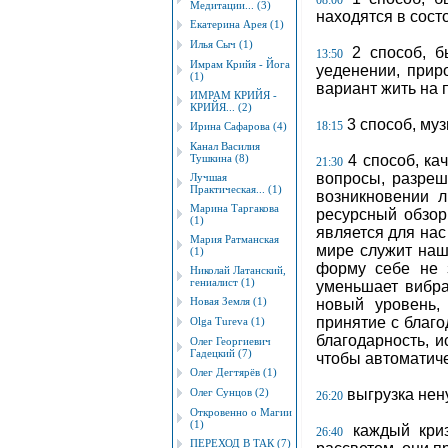
08:00
Медитации... (3)
находятся в сост
Екатерина Арея (1)
Илья Сыч (1)
2 способ, б
13:50
Имрам Крийя - Йога
уеденении, приро
(1)
вариант жить на 
ИМРАМ КРИЙЯ -
КРИЙЯ... (2)
3 способ, му
18:15
Ирина Сафарова (4)
Канал Василия
Тушкина (8)
4 способ, ка
21:30
вопросы, разреши
Лучшая
Практическая... (1)
возникновении 
Марина Таргакова
ресурсный обзор 
(1)
является для нас
Мария Ратманская
мире служит наш
(1)
форму себе не з
Николай Латанский,
гениалист (1)
уменьшает вибра
Новая Земля (1)
новый уровень, 
принятие с благо
Оlgа Tureva (1)
благодарность, и
Олег Георгиевич
Гадецкий (7)
чтобы автоматич
Олег Дегтярёв (1)
Олег Сунцов (2)
выгрузка не
26:20
Откровенно о Магии
(1)
каждый криз
26:40
ПЕРЕХОД В ТАК (7)