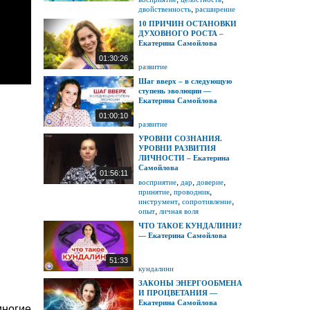
,
двойственность
расширение
10 ПРИЧИН ОСТАНОВКИ
ДУХОВНОГО РОСТА –
Екатерина Самойлова
01:30:26
развитие
Шаг вверх – в следующую
ступень эволюции —
Екатерина Самойлова
01:00:10
развитие
УРОВНИ СОЗНАНИЯ.
УРОВНИ РАЗВИТИЯ
ЛИЧНОСТИ – Екатерина
Самойлова
01:56:11
,
,
,
восприятие
дар
доверие
,
,
принятие
проводник
,
,
инструмент
сопротивление
,
опыт
личная воля
ЧТО ТАКОЕ КУНДАЛИНИ?
— Екатерина Самойлова
51:33
кундалини
ЗАКОНЫ ЭНЕРГООБМЕНА
И ПРОЦВЕТАНИЯ —
Екатерина Самойлова
многие