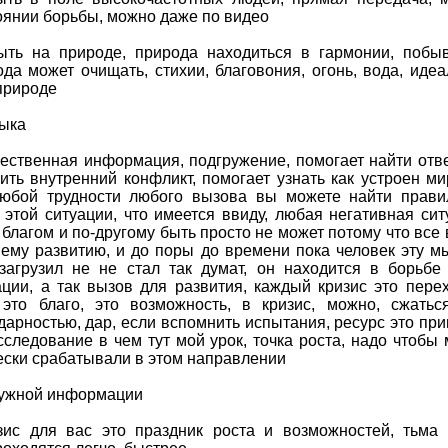
оянии борьбы, можно даже по видео
ыть на природе, природа находиться в гармонии, побы
да может очищать, стихии, благовония, огонь, вода, иде
природе
зыка
чественная информация, подгружение, помогает найти отв
ть внутренний конфликт, помогает узнать как устроен ми
любой трудности любого вызова вы можете найти прав
этой ситуации, что имеется ввиду, любая негативная сит
 благом и по-другому быть просто не может потому что все 
ему развитию, и до поры до времени пока человек эту м
агрузил не не стал так думат, он находится в борьбе
ции, а так вызов для развития, каждый кризис это пере
это благо, это возможность, в кризис, можно, сжатьс
дарностью, дар, если вспомнить испытания, ресурс это при
сследование в чем тут мой урок, точка роста, надо чтобы
ески срабатывали в этом направлении
нужной информации
ис для вас это праздник роста и возможностей, тьма