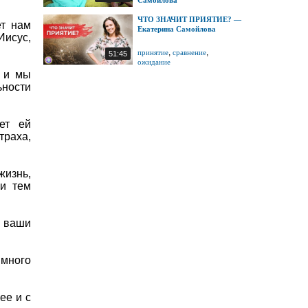
Самойлова
ЧТО ЗНАЧИТ ПРИЯТИЕ? —
ет нам
Екатерина Самойлова
Иисус,
,
,
принятие
сравнение
51:45
ожидание
 и мы
ьности
ет ей
траха,
изнь,
ии тем
е ваши
 много
ее и с