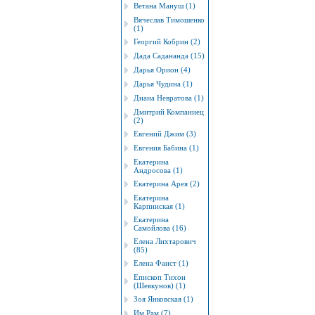
Ветана Мануш (1)
Вячеслав Тимошенко
(1)
Георгий Кобрин (2)
Дада Садананда (15)
Дарья Орион (4)
Дарья Чудина (1)
Диана Невратова (1)
Дмитрий Компаниец
(2)
Евгений Джим (3)
Евгения Бабина (1)
Екатерина
Андросова (1)
Екатерина Арея (2)
Екатерина
Карпинская (1)
Екатерина
Самойлова (16)
Елена Лихтарович
(85)
Елена Фаист (1)
Епископ Тихон
(Шевкунов) (1)
Зоя Янковская (1)
Им Рам (7)