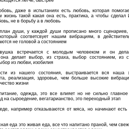
роходятся легче, быстрее
бовь, даже в испытаниях есть любовь, которая помога
 жизнь такой какая она есть, практика, а чтобы сделал 
овь, не в борьбу а в любовь
лан души, у каждой души прописано много сценариев,
который соответсвует нашим вибрациям, в действител
ются не головой а состоянием
вушка встречается с молодым человеком и он дела
она делает выбор, из страха, выбор состоянием, из с
ыбор из любви, изобилия
ти из нашего состояния, выстраивается вся наша ж
та, реализация, здоровье, чем больше высокие вибрац
чество жизни
питание, одежда, это все влияет но не сильно главно
д на сыроедение, вегатарианство, это переходный этап
де, например отказываются от мяса, но начинают есть
ная еда это живая еда, все что напитано праной, чем свеж