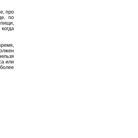
е, про
де, по
 пищи,
 когда
время,
должен
ельзя
са или
 более