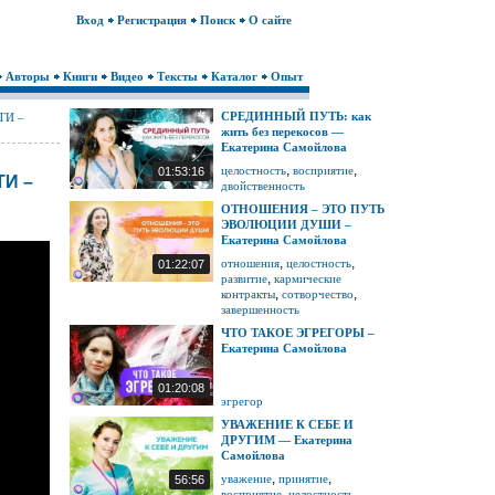
Вход
Регистрация
Поиск
О сайте
Авторы
Книги
Видео
Тексты
Каталог
Опыт
СРЕДИННЫЙ ПУТЬ: как
ТИ –
жить без перекосов —
Екатерина Самойлова
,
,
целостность
восприятие
01:53:16
И –
двойственность
ОТНОШЕНИЯ – ЭТО ПУТЬ
ЭВОЛЮЦИИ ДУШИ –
Екатерина Самойлова
,
,
отношения
целостность
01:22:07
,
развитие
кармические
,
,
контракты
сотворчество
завершенность
ЧТО ТАКОЕ ЭГРЕГОРЫ –
Екатерина Самойлова
01:20:08
эгрегор
УВАЖЕНИЕ К СЕБЕ И
ДРУГИМ — Екатерина
Самойлова
,
,
уважение
принятие
56:56
,
,
восприятие
целостность