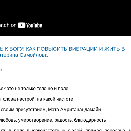
 К БОГУ! КАК ПОВЫСИТЬ ВИБРАЦИИ И ЖИТЬ В
атерина Самойлова
ео
к это не только тело но и поле
 слова настрой, на какой частоте
своим присутствием, Мата Амританандамайи
любовь, умиротворение, радость, благодарность
ыть в поле высокочастотных людей, прямая передача, 