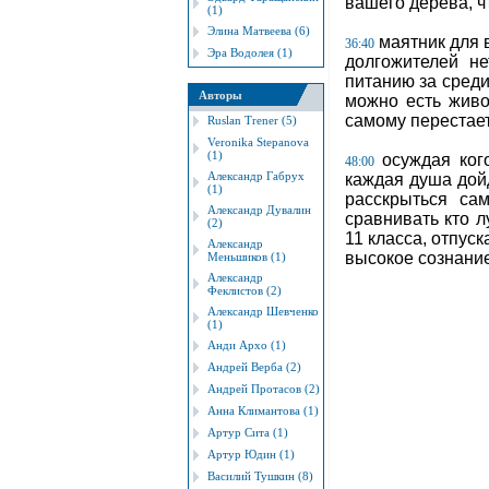
вашего дерева, ч
(1)
Элина Матвеева (6)
маятник для 
36:40
Эра Водолея (1)
долгожителей н
питанию за сред
Авторы
можно есть живо
самому перестает
Ruslan Trener (5)
Veronika Stepanova
(1)
осуждая кого
48:00
Александр Габрух
каждая душа дойд
(1)
расскрыться са
Александр Дувалин
сравнивать кто л
(2)
11 класса, отпус
Александр
высокое сознани
Меньшиков (1)
Александр
Феклистов (2)
Александр Шевченко
(1)
Анди Архо (1)
Андрей Верба (2)
Андрей Протасов (2)
Анна Климантова (1)
Артур Сита (1)
Артур Юдин (1)
Василий Тушкин (8)