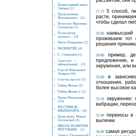
рассветом, они п
Православный канал
Сибири (1)
5 способ, лю
27:25
Предсказания,
расти, принимаем
Ясновидение... (1)
чтобы сделал люб
Психолог Вероника
Степанова (1)
наивысший п
Психология
29:40
третьего... (3)
проживаем тот 
Пятое Измерение (1)
решения принима
РАСКРЫТИЕ (4)
пример, де
С. Сташенков (1)
30:00
предложение, и 
Садхгуру —
официальный... (2)
окружения, или в
Сергей Николаевич
Лазарев (56)
в зависимос
32:00
Счастье просто (1)
отношения, рабо
Тайны Жизни (2)
более высокое ка
Тайны Жизни 2 (1)
Уроки Медитации
окружение: 
33:30
(14)
вибрации, перехо
ФЕСТИВАЛЬ
КВАММАНГА... (4)
перекосы в е
35:40
Храм прмц. Марии
выпечки
Гатчинской (4)
ШКОЛА РАЗВИТИЯ
ИНТУИЦИИ... (1)
самая ресурс
36:09
Эдвард Таращанский