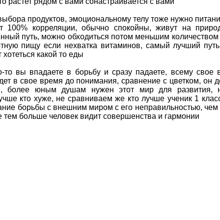
то растет рядом с вами сонастраивается с вами
выбора продуктов, эмоциональному телу тоже нужно питани
ет 100% корреляции, обычно спокойны, живут на приро
инный путь, можно обходиться потом меньшим количеством
тную пищу если нехватка витаминов, самый лучший путь
 хотеться какой то еды
-то вы впадаете в борьбу и сразу падаете, всему свое 
ет в свое время до понимания, сравнение с цветком, он 
м, более юным душам нужен этот мир для развития, н
учше кто хуже, не сравниваем же кто лучше ученик 1 клас
кание борьбы с внешним миром с его неправильностью, чем
е тем больше человек видит совершенства и гармонии