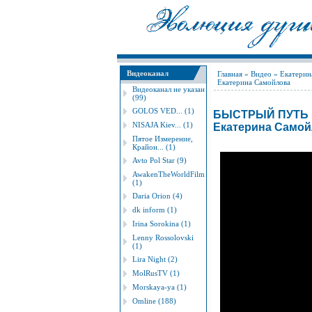
Видеоканал
Главная
»
Видео
»
Екатерин
Екатерина Самойлова
Видеоканал не указан
(99)
GOLOS VED... (1)
БЫСТРЫЙ ПУТЬ 
NISAJA Kiev... (1)
Екатерина Само
Пятое Измерение,
Крайон... (1)
Avto Pol Star (9)
AwakenTheWorldFilm
(1)
Daria Orion (4)
dk inform (1)
Irina Sorokina (1)
Lenny Rossolovski
(1)
Lira Night (2)
MolRusTV (1)
Morskaya-ya (1)
Omline (188)