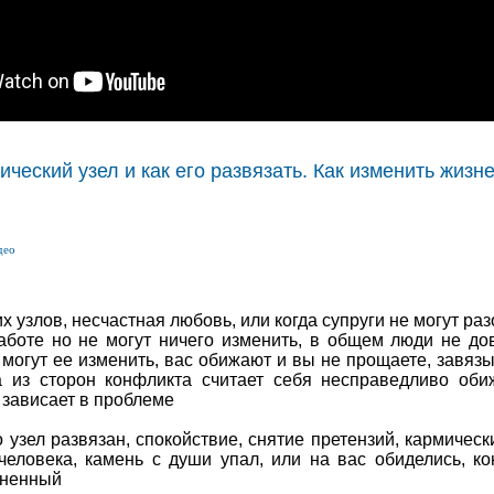
ический узел и как его развязать. Как изменить жизн
део
 узлов, несчастная любовь, или когда супруги не могут раз
аботе но не могут ничего изменить, в общем люди не до
 могут ее изменить, вас обижают и вы не прощаете, завяз
на из сторон конфликта считает себя несправедливо оби
е зависает в проблеме
 узел развязан, спокойствие, снятие претензий, кармическ
человека, камень с души упал, или на вас обиделись, к
иненный