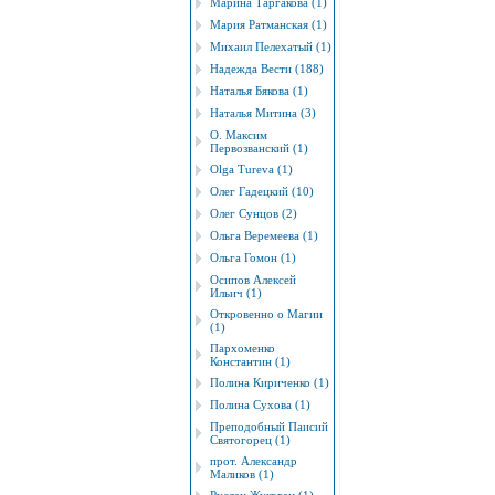
Марина Таргакова (1)
Мария Ратманская (1)
Михаил Пелехатый (1)
Надежда Вести (188)
Наталья Бякова (1)
Наталья Митина (3)
О. Максим
Первозванский (1)
Оlgа Tureva (1)
Олег Гадецкий (10)
Олег Сунцов (2)
Ольга Веремеева (1)
Ольга Гомон (1)
Осипов Алексей
Ильич (1)
Откровенно о Магии
(1)
Пархоменко
Константин (1)
Полина Кириченко (1)
Полина Сухова (1)
Преподобный Паисий
Святогорец (1)
прот. Александр
Маликов (1)