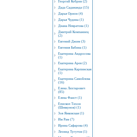
Георгий Кобрин (2)
Дада Садананда (15)
Дарья Орион (4)
Дарья Чудина (1)
Диана Невратова (1)
Дмитрий Компаниец
(2)
Евгений Джим (3)
Евгения Бабина (1)
Екатерина Андросова
(1)
Екатерина Арея (2)
Екатерина Карпинская
(1)
Екатерина Самойлова
(16)
Елена Лихтарович
(85)
Елена Фаист (1)
Епископ Тихон
(Шевкунов) (1)
Зоя Янковская (1)
Им Рам (7)
Ирина Сафарова (4)
Леонид Тугутов (1)