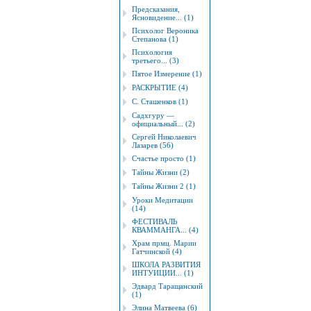
Предсказания,
Ясновидение... (1)
Психолог Вероника
Степанова (1)
Психология
третьего... (3)
Пятое Измерение (1)
РАСКРЫТИЕ (4)
С. Сташенков (1)
Садхгуру —
официальный... (2)
Сергей Николаевич
Лазарев (56)
Счастье просто (1)
Тайны Жизни (2)
Тайны Жизни 2 (1)
Уроки Медитации
(14)
ФЕСТИВАЛЬ
КВАММАНГА... (4)
Храм прмц. Марии
Гатчинской (4)
ШКОЛА РАЗВИТИЯ
ИНТУИЦИИ... (1)
Эдвард Таращанский
(1)
Элина Матвеева (6)