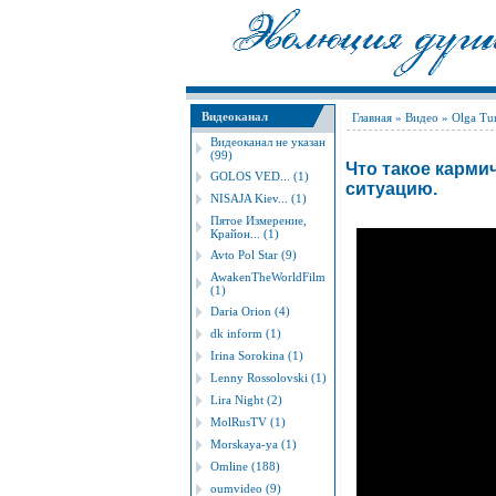
Видеоканал
Главная
»
Видео
»
Оlgа Tu
Видеоканал не указан
(99)
Что такое кармич
GOLOS VED... (1)
ситуацию.
NISAJA Kiev... (1)
Пятое Измерение,
Крайон... (1)
Avto Pol Star (9)
AwakenTheWorldFilm
(1)
Daria Orion (4)
dk inform (1)
Irina Sorokina (1)
Lenny Rossolovski (1)
Lira Night (2)
MolRusTV (1)
Morskaya-ya (1)
Omline (188)
oumvideo (9)