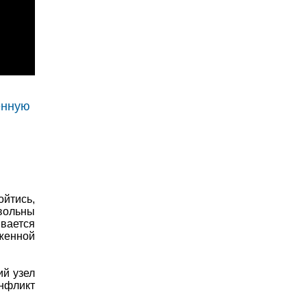
енную
ойтись,
вольны
ывается
женной
ий узел
онфликт