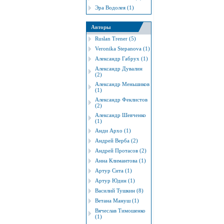
Эра Водолея (1)
Авторы
Ruslan Trener (5)
Veronika Stepanova (1)
Александр Габрух (1)
Александр Дувалин
(2)
Александр Меньшиков
(1)
Александр Феклистов
(2)
Александр Шевченко
(1)
Анди Архо (1)
Андрей Верба (2)
Андрей Протасов (2)
Анна Климантова (1)
Артур Сита (1)
Артур Юдин (1)
Василий Тушкин (8)
Ветана Мануш (1)
Вячеслав Тимошенко
(1)