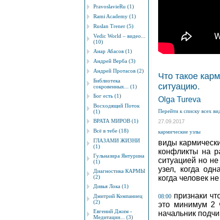
PravoslavieRu (1)
Rami Academy (1)
Ruslan Trener (5)
Vedic World – видео...
(10)
Анар Абасов (1)
Андрей Верба (3)
Андрей Протасов (2)
Что такое карм
Библиотека
ситуацию.
сокровенных... (1)
Бог есть (1)
Оlgа Tureva
Восходящий Поток
Перейти к списку всех ви
(1)
ВРАТА МИРОВ (1)
27.09.2017
Всё в тебе (18)
кармические узлы
ГЛАЗАМИ ЖИЗНИ
виды кармических
(1)
конфликты на р
Гульназира Янтурина
ситуацией но не
(1)
узел, когда од
Диагностика КАРМЫ
(2)
когда человек н
Дивья Лока (1)
признаки что
Дмитрий Компаниец
08:00
(2)
это минимум 2 
Евгений Джим -
начальник подч
Медитации... (3)