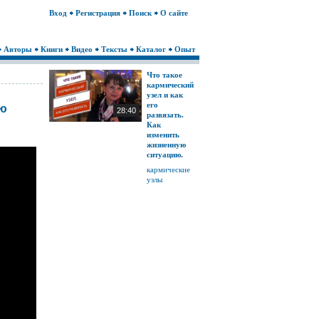
Вход
Регистрация
Поиск
О сайте
Авторы
Книги
Видео
Тексты
Каталог
Опыт
Что такое
кармический
узел и как
его
ую
28:40
развязать.
Как
изменить
жизненную
ситуацию.
кармические
узлы