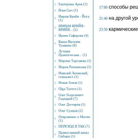
Екатерина Арея (1)
способы реше
17:00
Илья Сыч (1)
Имрам Крийя - Йога
на другой ур
21:40
(1)
ИМРАМ КРИЙЯ -
кармически
23:50
КРИЙЯ... (2)
Ирина Сафарова (4)
Канал Василия
Тушкина (8)
Лучшая
Практическая... (1)
Марина Таргакова (1)
Мария Ратманская (1)
Николай Латанский,
гениалист (1)
Новая Земля (1)
Оlgа Tureva (1)
Олег Георгиевич
Гадецкий (7)
Олег Дегтярёв (1)
Олег Сунцов (2)
Откровенно о Магии
(1)
ПЕРЕХОД В ТАК (7)
Православный канал
Сибири (1)