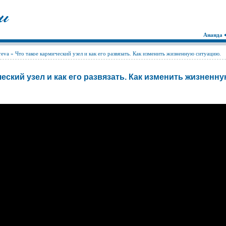
Ананда
reva
» Что такое кармический узел и как его развязать. Как изменить жизненную ситуацию.
еский узел и как его развязать. Как изменить жизненн