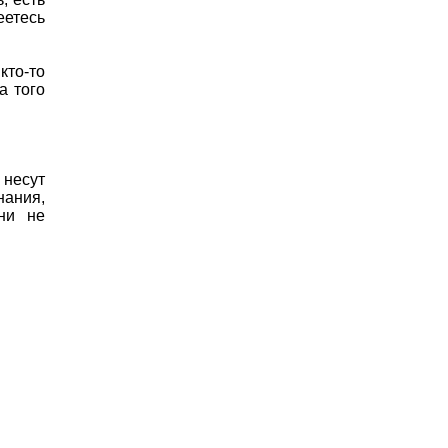
еетесь
кто-то
а того
 несут
нания,
ни не