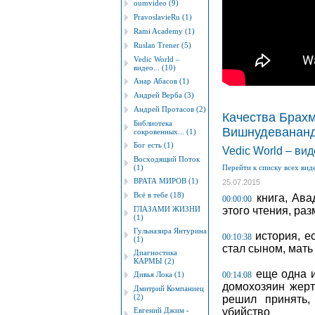
oumvideo (9)
PravoslavieRu (1)
Rami Academy (1)
Ruslan Trener (5)
Vedic World –
видео... (10)
Анар Абасов (1)
Андрей Верба (3)
Андрей Протасов (2)
Качества Брахм
Библиотека
Вишнудевананда
сокровенных... (1)
Бог есть (1)
Vedic World – ви
Восходящий Поток
(1)
Перейти к списку всех вид
ВРАТА МИРОВ (1)
25.07.2015
Всё в тебе (18)
книга, Авад
00:00:00
ГЛАЗАМИ ЖИЗНИ
этого чтения, ра
(1)
Гульназира Янтурина
история, ес
00:10:38
(1)
стал сыном, мать
Диагностика
КАРМЫ (2)
еще одна ис
Дивья Лока (1)
00:14:08
домохозяин жертв
Дмитрий Компаниец
(2)
решил принять,
Евгений Джим -
убийство