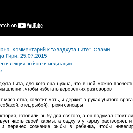
ана. Комментарий к "Авадхута Гите". Свами
 Гири, 25.07.2015
део и лекции по йоге и медитации
ео
хута Гита, для кого она нужна, что в ней можно прочесть
змышления, чтобы избегать деревенких разговоров
т мясо отца, колотит мать, и держит в руках убитого врага
 собакой, отец рыбой), трюки сансары
тория, готовили рыбу для святого, а он подумал стоит ли
ует часть своей кармы, а садху эту карму растворяет, и
 и перенес сознание рыбы в ребенка, чтобы нивелир