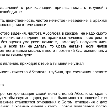
ышлений о реинкарнации, привязанность к текущей ж
 освободиться
та, двойственность, чистое нечистое - неведение, в Брахма
 воплощении в теле свиньи
стого видения, чистота Абсолюта в каждом, не надо смотр
ание чистого видиния, не нравиться человек - смотрим г
 без оценок ума (жест намасте, намаскар), получаем чист
а, а если так не делать, то брать негатив, если чело
ем негативные мысли, вместо проклятий благословения, э
ная на самом деле
о явление, приходил к тебе а ты меня не узнал
ность качество Абсолюта, глубина, три состояния препятс
та
ре, синхронизация своей воли с волей Абсолюта, сравн
ут чтобы служить царю, раньше было много отношений с с
 важнее становятся отношения с Богом, отношения с ду
одник, духовные учения - карты, потом появляется пост