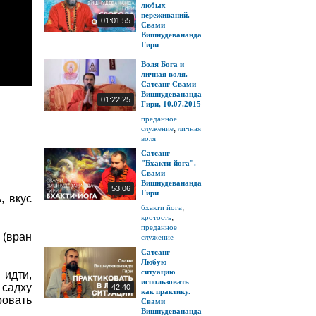
любых
переживаний.
01:01:55
Свами
Вишнудевананда
Гири
Воля Бога и
личная воля.
Сатсанг Свами
Вишнудевананда
01:22:25
Гири, 10.07.2015
преданное
,
служение
личная
воля
Сатсанг
"Бхакти-йога".
Свами
Вишнудевананда
53:06
Гири
, вкус
,
бхакти йога
,
кротость
преданное
 (вран
служение
Сатсанг -
Любую
ситуацию
 идти,
использовать
 садху
42:40
как практику.
овать
Свами
Вишнудевананда