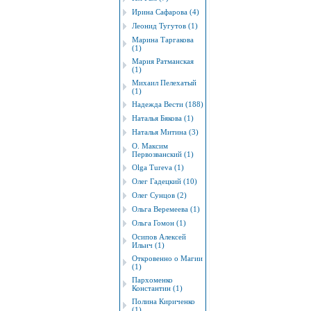
Ирина Сафарова (4)
Леонид Тугутов (1)
Марина Таргакова
(1)
Мария Ратманская
(1)
Михаил Пелехатый
(1)
Надежда Вести (188)
Наталья Бякова (1)
Наталья Митина (3)
О. Максим
Первозванский (1)
Оlgа Tureva (1)
Олег Гадецкий (10)
Олег Сунцов (2)
Ольга Веремеева (1)
Ольга Гомон (1)
Осипов Алексей
Ильич (1)
Откровенно о Магии
(1)
Пархоменко
Константин (1)
Полина Кириченко
(1)