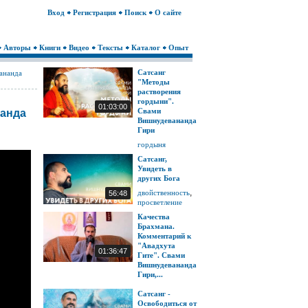
Вход
Регистрация
Поиск
О сайте
Авторы
Книги
Видео
Тексты
Каталог
Опыт
Сатсанг
ананда
"Методы
растворения
гордыни".
01:03:00
Свами
нанда
Вишнудевананда
Гири
гордыня
Сатсанг,
Увидеть в
других Бога
,
двойственность
56:48
просветление
Качества
Брахмана.
Комментарий к
"Авадхута
01:36:47
Гите". Свами
Вишнудевананда
Гири,...
Сатсанг -
Освободиться от