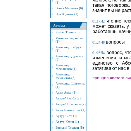
(1)
такая поговорка
Элина Матвеева (6)
значит вы не рас
Эра Водолея (1)
чтение текс
01:17:42
Авторы
может сказать, у
работаешь, начни
Ruslan Trener (5)
Veronika Stepanova
вопросы
(1)
01:24:48
Александр Габрух
(1)
вопрос, что
01:26:54
Александр Дувалин
изменения, и мы
(2)
единство с Абс
Александр
затягивают нас в
Меньшиков (1)
Александр
принцип чистого вид
Феклистов (2)
Александр Шевченко
(1)
Анди Архо (1)
Андрей Верба (2)
Андрей Протасов (2)
Анна Климантова (1)
Артур Сита (1)
Артур Юдин (1)
Василий Тушкин (8)