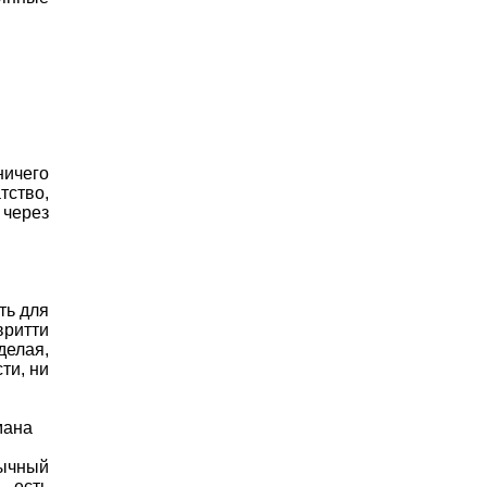
ничего
тство,
 через
ть для
вритти
делая,
ти, ни
мана
бычный
, есть