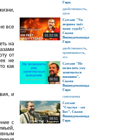
Гири.
,
двойственность
изни,
урок
Сатсанг "Ум
незримо ткёт
не все
нашу судьбу".
Свами
01:02:06
Вишнудевананда
Гири
еть на
,
двойственность
лазами
,
привязанность
оту от
эго
век не
Сатсанг "Не
то как
позволять уму
запятнаться
внешним",
50:51
Свами
Вишнудевананда
Гири
вия, и
самооценка
Сатсанг
"Счастье - это
Бог". Свами
Вишнудевананда
58:51
Гири
ение с
емьей,
ховным
оянные