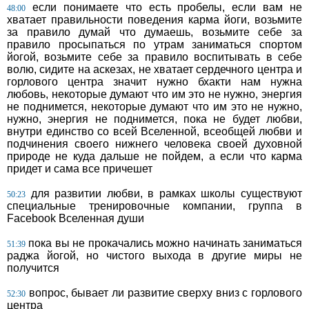
если понимаете что есть пробелы, если вам не
48:00
хватает правильности поведения карма йоги, возьмите
за правило думай что думаешь, возьмите себе за
правило просыпаться по утрам заниматься спортом
йогой, возьмите себе за правило воспитывать в себе
волю, сидите на аскезах, не хватает сердечного центра и
горлового центра значит нужно бхакти нам нужна
любовь, некоторые думают что им это не нужно, энергия
не поднимется, некоторые думают что им это не нужно,
нужно, энергия не поднимется, пока не будет любви,
внутри единство со всей Вселенной, всеобщей любви и
подчинения своего нижнего человека своей духовной
природе не куда дальше не пойдем, а если что карма
придет и сама все причешет
для развитии любви, в рамках школы существуют
50:23
специальные тренировочные компании, группа в
Facebook Вселенная души
пока вы не прокачались можно начинать заниматься
51:39
раджа йогой, но чистого выхода в другие миры не
получится
вопрос, бывает ли развитие сверху вниз с горлового
52:30
центра