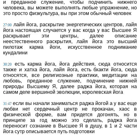
и преданное служение, чтобы подчинить нижнего
человека, вы можете выполнять любые упражнение, но
это просто физкультура, вы при этом обычный человек
лайя йога, раскрытие энергетических центров, лайя
27:00
йога настоящая случается у вас когда у вас Высшее Я
раскрывает эти центры, далее описание
неестественного раскрытия, лайя йога это высший
пилотаж карма йоги, искусственное поднимание
кундалини
есть карма йога, йога действия, сюда относится
30:20
также и хатха йога, лайя йога, есть бхакти йога, сюда
относятся, все религиозные практики, медитации на
любовь, преданное служение, подчинение нижней
природы Высшему Я, далее раджа йога, которая на
самом деле вершиной эволюции, королевская йога
если вы начали заниматься раджа йогой а у вас еще
31:47
любви нет сердечный центр не прокачан, хаос в
физической форме, вам придется догонять, но в
принципе за год можно это сделать, раджа йога
переносит сознание в Высшее Я в душу, в 1 и 2 части
йога сутр описывается путь подготовки