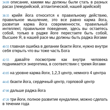
описание, какими мы должны были стать в разных
34:09
расах (лемурийской, атлантической, нашей арийской)
крийя йога относится к правильному действию,
38:35
правильное мышление, это все равно карма йога,
развитая карма йога современности, правильный
интеллект, правильное поведение, здесь вы остаетесь
собой, только в радже йоге перестаете быть собой,
Высшее Я, в нашей расе мы должны быть раджа йогами
главная ошибка в делании бхакти йоги, нужно внутри
40:55
себя открыть что вы тоже часть Бога
давайте посмотрим как внутри человека
42:55
поднимается энергетика, в соответствии с тремя йогами
на уровне карма йоги, 1,2,3 центр, немного 4 центра
43:05
бхакти йога, сердечный центр, горловой центр
44:45
дальше раджа йога
47:00
три йоги, полное развитие кундалини, можно сделать
47:20
в течении года