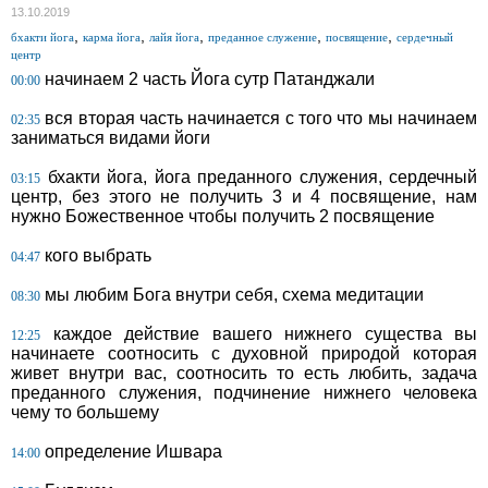
13.10.2019
,
,
,
,
,
бхакти йога
карма йога
лайя йога
преданное служение
посвящение
сердечный
центр
начинаем 2 часть Йога сутр Патанджали
00:00
вся вторая часть начинается с того что мы начинаем
02:35
заниматься видами йоги
бхакти йога, йога преданного служения, сердечный
03:15
центр, без этого не получить 3 и 4 посвящение, нам
нужно Божественное чтобы получить 2 посвящение
кого выбрать
04:47
мы любим Бога внутри себя, схема медитации
08:30
каждое действие вашего нижнего существа вы
12:25
начинаете соотносить с духовной природой которая
живет внутри вас, соотносить то есть любить, задача
преданного служения, подчинение нижнего человека
чему то большему
определение Ишвара
14:00