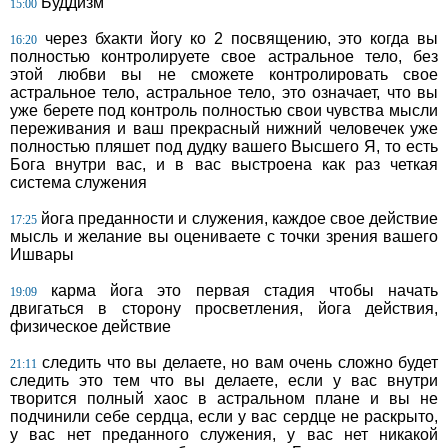
Буддизм
15:00
через бхакти йогу ко 2 посвящению, это когда вы
16:20
полностью контролируете свое астральное тело, без
этой любви вы не сможете контролировать свое
астральное тело, астральное тело, это означает, что вы
уже берете под контроль полностью свои чувства мысли
переживания и ваш прекрасный нижний человечек уже
полностью пляшет под дудку вашего Высшего Я, то есть
Бога внутри вас, и в вас выстроена как раз четкая
система служения
йога преданности и служения, каждое свое действие
17:25
мысль и желание вы оцениваете с точки зрения вашего
Ишвары
карма йога это первая стадия чтобы начать
19:09
двигаться в сторону просветления, йога действия,
физическое действие
следить что вы делаете, но вам очень сложно будет
21:11
следить это тем что вы делаете, если у вас внутри
творится полный хаос в астральном плане и вы не
подчинили себе сердца, если у вас сердце не раскрыто,
у вас нет преданного служения, у вас нет никакой