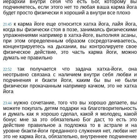
иерархии внутри себя что есть Бог, которому вы
подчиняетесь, если этого нет то любая ваша карма йога
будет просто физически я хороший а внутри все плохо
к карма йоге еще относится хатха йога, лайя йога,
21:45
когда вы физически стоя в позе, занимаясь физическими
упражнениями например в хатха-йоге, выполняя асаны,
при этом определенным образом сосредотачиваетесь,
концентрируетесь на дыхании, вы контролируете свое
физическое действие, это часть карма йоги, можно
думать не правильно
так получается что задача хатха-йоги, она
22:52
неотрывно связана с наличием внутри себя любви и
подчинения и бхакти йоги, каким бы вы не были
физически прокачанным например качком, это не хатха
йога
нужно сочетание, того что вы хорошо делаете, вы
23:44
можете покупать детям подарки на благотворительность
и думать как я хорошо сделал, какой я молодец, какой
бонус мне за это обязательно Бог даст, то есть это
действие правильное а подложка то в астрале и на
уровне бхакти-йоги преданного служения нет, любви нет
это не карма йога, обязательно, внутреннее подчинение