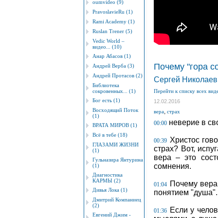
oumvideo (9)
PravoslavieRu (1)
Rami Academy (1)
Ruslan Trener (5)
Vedic World –
видео... (10)
Анар Абасов (1)
Почему "гора с
Андрей Верба (3)
Андрей Протасов (2)
Сергей Николаев
Библиотека
сокровенных... (1)
Перейти к списку всех вид
Бог есть (1)
12.02.2016
Восходящий Поток
,
вера
страх
(1)
неверие в св
00:00
ВРАТА МИРОВ (1)
Всё в тебе (18)
Христос гово
00:39
ГЛАЗАМИ ЖИЗНИ
страх? Вот, испу
(1)
вера – это сост
Гульназира Янтурина
сомнения.
(1)
Диагностика
КАРМЫ (2)
Почему вера 
01:04
Дивья Лока (1)
понятием "душа".
Дмитрий Компаниец
(2)
Если у челов
01:36
Евгений Джим -