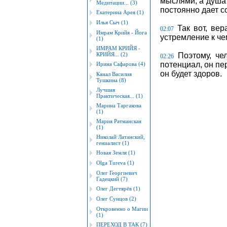
мыслями, а душа 
Медитации... (3)
постоянно дает с
Екатерина Арея (1)
Илья Сыч (1)
Так вот, вер
02:07
Имрам Крийя - Йога
устремление к че
(1)
ИМРАМ КРИЙЯ -
КРИЙЯ... (2)
Поэтому, чел
02:26
потенциал, он пе
Ирина Сафарова (4)
он будет здоров.
Канал Василия
Тушкина (8)
Лучшая
Практическая... (1)
Марина Таргакова
(1)
Мария Ратманская
(1)
Николай Латанский,
гениалист (1)
Новая Земля (1)
Оlgа Tureva (1)
Олег Георгиевич
Гадецкий (7)
Олег Дегтярёв (1)
Олег Сунцов (2)
Откровенно о Магии
(1)
ПЕРЕХОД В ТАК (7)