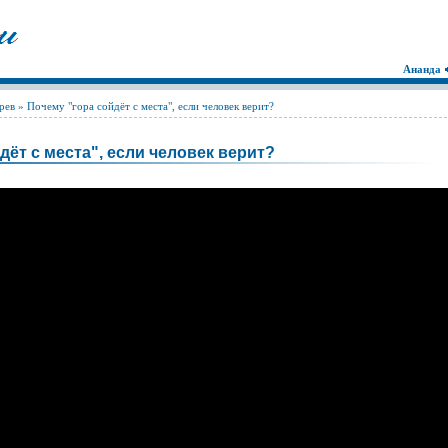
Ананда
рев
» Почему "гора сойдёт с места", если человек верит?
дёт с места", если человек верит?