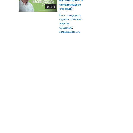
благополучия и
человеческого
02:54
счастья?
благополучная
,
,
судьба
счастье
,
жертва
,
средство
привязанность