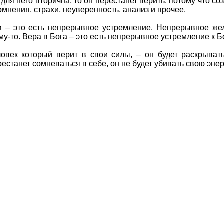
для него вторична, то он перестанет верить, потому что со
омнения, страхи, неуверенность, анализ и прочее.
а – это есть непрерывное устремление. Непрерывное же
му-то. Вера в Бога – это есть непрерывное устремление к Бо
овек который верит в свои силы, – он будет раскрыват
рестанет сомневаться в себе, он не будет убивать свою энер