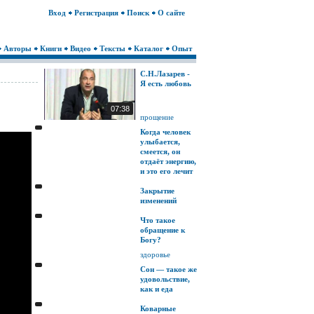
Вход
Регистрация
Поиск
О сайте
Авторы
Книги
Видео
Тексты
Каталог
Опыт
С.Н.Лазарев -
Я есть любовь
07:38
прощение
Когда человек
улыбается,
смеется, он
отдаёт энергию,
и это его лечит
Закрытие
изменений
Что такое
обращение к
Богу?
здоровье
Сон — такое же
удовольствие,
как и еда
Коварные