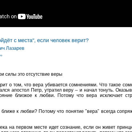
ойдёт с места", если человек верит?
ич Лазарев
ео
ои силы это отсутствие веры
рит о том, что вера убивается сомнениями. Что такое сом
гался апостол Петр, утратил веру – и начал тонуть. Оказыв
ояние близкое к любви. Потому что вера исключает ст
ближе к любви? Потому что понятие "вера" всегда сопря
ека на первом месте идет сознание, если он живет принц