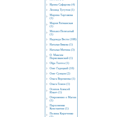
Ирина Сафарова (4)
Леонид Тугутов (1)
Марина Таргакова
(1)
Мария Ратманская
(1)
Михаил Пелехатый
(1)
Надежда Вести (188)
Наталья Бякова (1)
Наталья Митина (3)
О. Максим
Первозванский (1)
Оlgа Tureva (1)
Олег Гадецкий (10)
Олег Сунцов (2)
Ольга Веремеева (1)
Ольга Гомон (1)
Осипов Алексей
Ильич (1)
Откровенно о Магии
(1)
Пархоменко
Константин (1)
Полина Кириченко
(1)