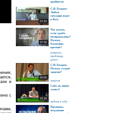
крайности
С.Н.Лазарев -
Любая
ситуация ведет
к Богу
07:43
Что делать,
если судьба
несправедлива?
Почему
07:39
блаженны
кроткие?
,
развитие
,
проблемы
ропот
С.Н.Лазарев -
Почему уходит
нения,
энергия?
ается,
06:00
энергия
рахи и
Себя ли любит
эгоист?
жено с
03:18
любовь к себе
Проверка,
ипами,
искушение