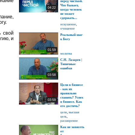
знание
перед чисткой.
Что бывает,
04:22
когда человек
не может
лание,
сдержать...
гу.
,
искушение
очищение
ь свой
Реальный шаг
гию, и
к Богу
01:59
молитва
С.Н. Лазарев |
Типичные
ошибки
03:58
Цели в бизнесе
- как их
правильно
ставить? Успех
03:59
в бизнесе. Как
его достичь?
,
цели
высшая
,
цель
расширение
Как не зависеть
от