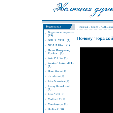
Видеоканал
Главная
»
Видео
»
С.Н. Лаза
Видеоканал не указан
(99)
Почему "гора сой
GOLOS VED... (1)
NISAJA Kiev... (1)
Пятое Измерение,
Крайон... (1)
Avto Pol Star (9)
AwakenTheWorldFilm
(1)
Daria Orion (4)
dk inform (1)
Irina Sorokina (1)
Lenny Rossolovski
(1)
Lira Night (2)
MolRusTV (1)
Morskaya-ya (1)
Omline (188)