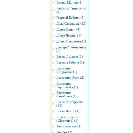
Ветана Мануш (1)
Вячеслав Тимошенко
(1)
Георгий Кобрин (2)
Дада Садананда (15)
Дарья Орион (4)
Дарья Чудина (1)
Диана Невратова (1)
Дмитрий Компаниец
(2)
Евгений Джим (3)
Евгения Бабина (1)
Екатерина
Андросова (1)
Екатерина Арея (2)
Екатерина
Карпинская (1)
Екатерина
Самойлова (16)
Елена Лихтарович
(85)
Елена Фаист (1)
Епископ Тихон
(Шевкунов) (1)
Зоя Янковская (1)
Им Рам (7)