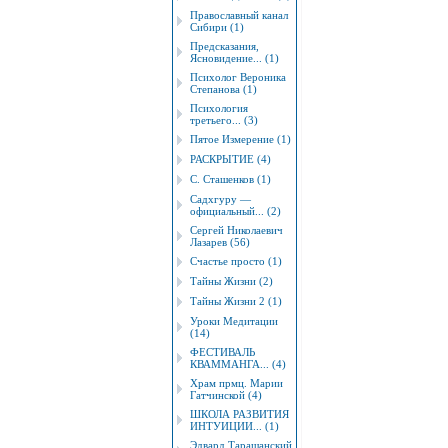
Православный канал
Сибири (1)
Предсказания,
Ясновидение... (1)
Психолог Вероника
Степанова (1)
Психология
третьего... (3)
Пятое Измерение (1)
РАСКРЫТИЕ (4)
С. Сташенков (1)
Садхгуру —
официальный... (2)
Сергей Николаевич
Лазарев (56)
Счастье просто (1)
Тайны Жизни (2)
Тайны Жизни 2 (1)
Уроки Медитации
(14)
ФЕСТИВАЛЬ
КВАММАНГА... (4)
Храм прмц. Марии
Гатчинской (4)
ШКОЛА РАЗВИТИЯ
ИНТУИЦИИ... (1)
Эдвард Таращанский