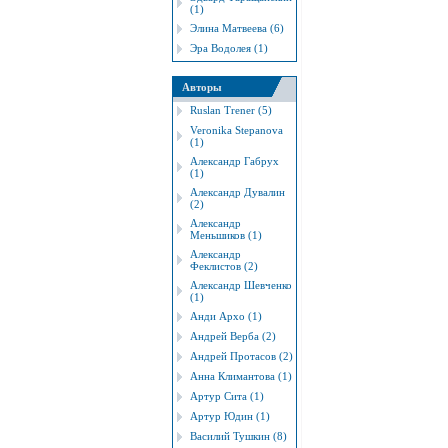
(1)
Элина Матвеева (6)
Эра Водолея (1)
Авторы
Ruslan Trener (5)
Veronika Stepanova
(1)
Александр Габрух
(1)
Александр Дувалин
(2)
Александр
Меньшиков (1)
Александр
Феклистов (2)
Александр Шевченко
(1)
Анди Архо (1)
Андрей Верба (2)
Андрей Протасов (2)
Анна Климантова (1)
Артур Сита (1)
Артур Юдин (1)
Василий Тушкин (8)