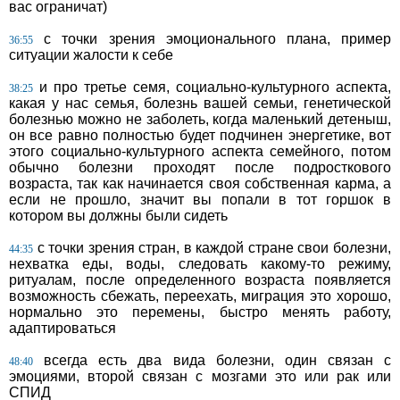
вас ограничат)
с точки зрения эмоционального плана, пример
36:55
ситуации жалости к себе
и про третье семя, социально-культурного аспекта,
38:25
какая у нас семья, болезнь вашей семьи, генетической
болезнью можно не заболеть, когда маленький детеныш,
он все равно полностью будет подчинен энергетике, вот
этого социально-культурного аспекта семейного, потом
обычно болезни проходят после подросткового
возраста, так как начинается своя собственная карма, а
если не прошло, значит вы попали в тот горшок в
котором вы должны были сидеть
с точки зрения стран, в каждой стране свои болезни,
44:35
нехватка еды, воды, следовать какому-то режиму,
ритуалам, после определенного возраста появляется
возможность сбежать, переехать, миграция это хорошо,
нормально это перемены, быстро менять работу,
адаптироваться
всегда есть два вида болезни, один связан с
48:40
эмоциями, второй связан с мозгами это или рак или
СПИД