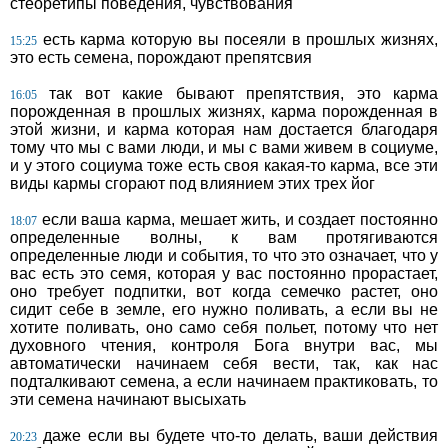
стеоретипы поведения, чувствования
есть карма которую вы посеяли в прошлых жизнях,
15:25
это есть семена, порождают препятсвия
так вот какие бывают препятствия, это карма
16:05
порожденная в прошлых жизнях, карма порожденная в
этой жизни, и карма которая нам достается благодаря
тому что мы с вами люди, и мы с вами живем в социуме,
и у этого социума тоже есть своя какая-то карма, все эти
виды кармы сгорают под влиянием этих трех йог
если ваша карма, мешает жить, и создает постоянно
18:07
определенные волны, к вам протягиваются
определенные люди и события, то что это означает, что у
вас есть это семя, которая у вас постоянно прорастает,
оно требует подпитки, вот когда семечко растет, оно
сидит себе в земле, его нужно поливать, а если вы не
хотите поливать, оно само себя польет, потому что нет
духовного чтения, контроля Бога внутри вас, мы
автоматически начинаем себя вести, так, как нас
подталкивают семена, а если начинаем практиковать, то
эти семена начинают высыхать
даже если вы будете что-то делать, ваши действия
20:23