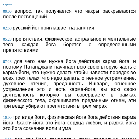
карма
вопрос, так получается что чакры раскрываются
00:00
после посвящений
русский йог приглашает на занятия
02:50
препятствия, физическое, астральное и ментальные
05:28
тела, каждая йога борется с определенными
препятствиями
для чего нам нужна йога действия карма йога, и
07:23
поэтому Патанджали начинает всю свою вторую часть с
карма-йоги, что нужно делать чтобы навести порядок во
всех трех телах, что надо делать, огненное устремление,
духовное чтение, преданность Ишваре, огненное
устремление это и есть карма-йога, вы всю свою
деятельность которую вы совершаете в рамках
физического тела, окрашиваете преданным огнем, эти
три вещи убирают препятствия в трех мирах
три вида йоги, физическая йога йога действия карма
10:00
йога, бхакти-йога это йога сердца любви, и раджа йога
это йога сознания воли и ума