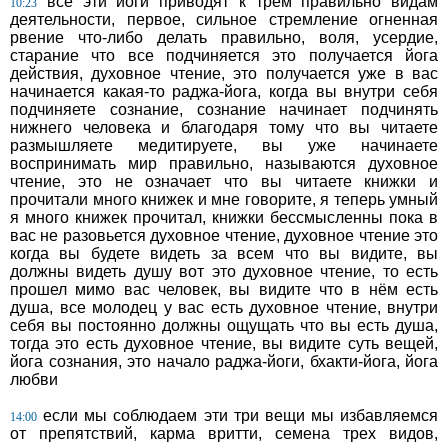
все эти йоги приводят к трем правильно видам
10:23
деятельности, первое, сильное стремление огненная
рвение что-либо делать правильно, воля, усердие,
старание что все подчиняется это получается йога
действия, духовное чтение, это получается уже в вас
начинается какая-то раджа-йога, когда вы внутри себя
подчиняете сознание, сознание начинает подчинять
нижнего человека и благодаря тому что вы читаете
размышляете медитируете, вы уже начинаете
воспринимать мир правильно, называются духовное
чтение, это не означает что вы читаете книжки и
прочитали много книжек и мне говорите, я теперь умный
я много книжек прочитал, книжки бессмысленны пока в
вас не разовьется духовное чтение, духовное чтение это
когда вы будете видеть за всем что вы видите, вы
должны видеть душу вот это духовное чтение, то есть
прошел мимо вас человек, вы видите что в нём есть
душа, все молодец у вас есть духовное чтение, внутри
себя вы постоянно должны ощущать что вы есть душа,
тогда это есть духовное чтение, вы видите суть вещей,
йога сознания, это начало раджа-йоги, бхакти-йога, йога
любви
если мы соблюдаем эти три вещи мы избавляемся
14:00
от препятствий, карма вритти, семена трех видов,