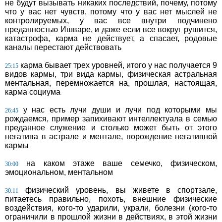
не будут вызывать никаких последствий, почему, потому
что у вас нет чувств, потому что у вас нет мыслей не
контролируемых, у вас все внутри подчинено
преданностью Ишваре, и даже если все вокруг рушится,
катастрофа, карма не действует, а спасает, родовые
каналы перестают действовать
карма бывает трех уровней, итого у нас получается 9
25:15
видов кармы, три вида кармы, физическая астральная
ментальная, перемножается на, прошлая, настоящая,
карма социума
у нас есть лучи души и лучи под которыми мы
26:45
рождаемся, пример запихивают интеллектуала в семью
преданное служение и столько может быть от этого
негатива в астрале и ментале, порождение негативной
кармы
на каком этаже ваше семечко, физическом,
30:00
эмоциональном, ментальном
физический уровень, вы живете в спортзале,
30:11
питаетесь правильно, похоть, внешние физические
воздействия, кого-то ударили, украли, болезни (кого-то
ограничили в прошлой жизни в действиях, в этой жизни